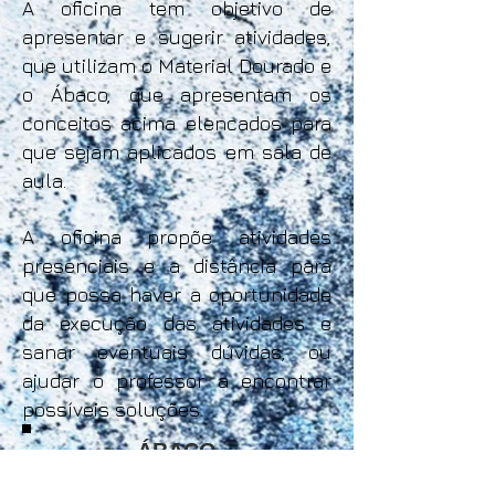
A oficina tem objetivo de
apresentar e sugerir atividades,
que utilizam o Material Dourado e
o Ábaco, que apresentam os
conceitos acima elencados para
que sejam aplicados em sala de
aula.
A oficina propõe atividades
presenciais e a distância para
que possa haver a oportunidade
da execução das atividades e
sanar eventuais dúvidas, ou
ajudar o professor a encontrar
possíveis soluções.
ÁBACO