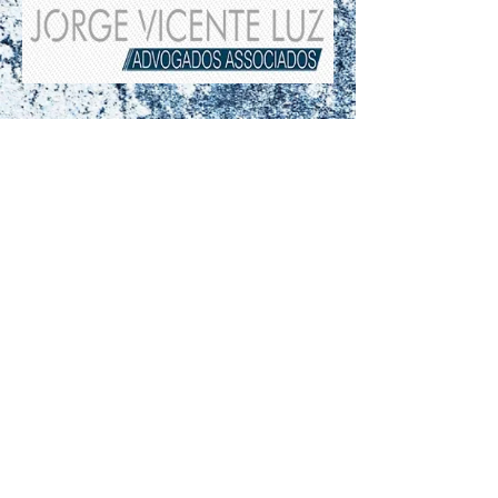
Rua Sacramento, 126 - SL 74 Centro
CEP
13010-210
Campinas/SP - Brasil
(19) 3235-3100
conexao.consultoria@conexaoconsultoria.com
Fale Conosco
Serviços
Encontre-nos
© 2019 Copyright Conexão Consultoria e