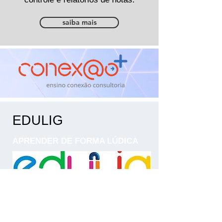
saiba mais
EDULIG
APRENDER DE FORMA LÚDICA
A Conexão+ é revendedora oficial do
material EDULIG. Com EDULIG as
crianças aprendem geometria e